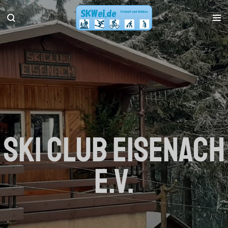
Zum
Hauptinhalt
springen
Ski Club Eisenach
e.V.