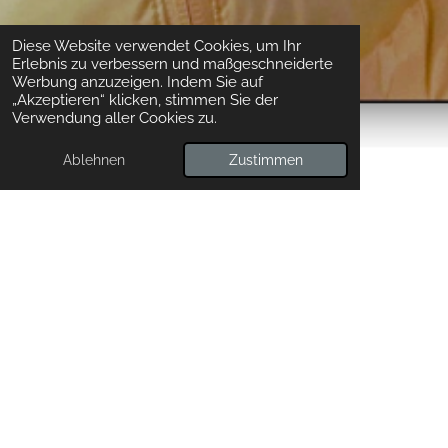
Diese Website verwendet Cookies, um Ihr
Erlebnis zu verbessern und maßgeschneiderte
Werbung anzuzeigen. Indem Sie auf
„Akzeptieren“ klicken, stimmen Sie der
Verwendung aller Cookies zu.
Ablehnen
Zustimmen
Unterstützung für Max Langenhan
Feb 2026
Olympische Winterspiele 2026 in Italien - Mailand -
Cortina. Unser Vereinsmitglied Max Langenhan ist
ein super Skiläufer, noch besser ist er aber im
Rennrodeln. Als amtierender Weltmeister startete
er in Cortina im Einzel der Männer. Untersützt
wurde er dabei von seiner Familie und einigen
Mitgliedern des Vereins, die zu diesem Ereignis
nach Cortina gereist waren und dort als "Team
Langenhan" für Stimmung sorgten. Zu Hause