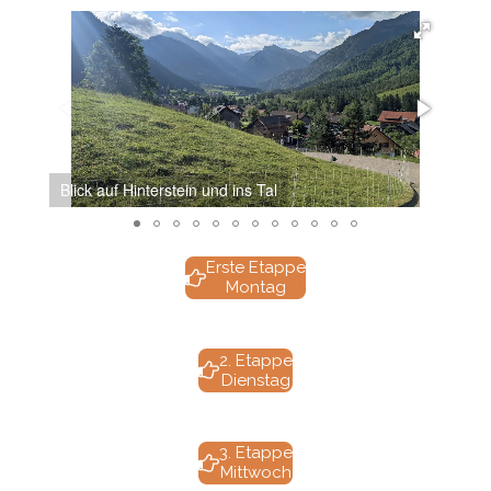
Blick auf Hinterstein und ins Tal
Unte
Erste Etappe
Montag
2. Etappe
Dienstag
3. Etappe
Mittwoch