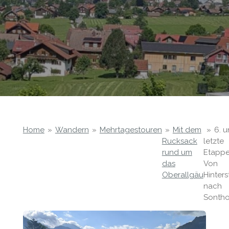
Home
»
Wandern
»
Mehrtagestouren
»
Mit dem
»
6. 
Rucksack
letzte
rund um
Etappe
das
Von
Oberallgäu
Hinters
nach
Sontho