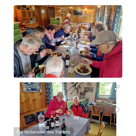
Die Vorbereiter des Treffens
Geme